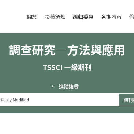
跳至中央區塊/Main Content
:::
期刊
關於
投稿須知
編輯委員
各期內容
調查研究—方法與應用
TSSCI 一級期刊
進階搜尋