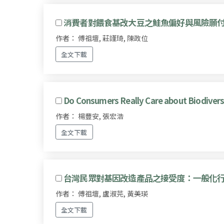
消費者對餵食基改大豆之鮭魚偏好與風險願
作者： 傅祖壇, 莊謹琦, 陳政位
全文下載
Do Consumers Really Care about Biodivers
作者： 楊豐安, 張宏浩
全文下載
台灣民眾對基因改造產品之接受度：一般化
作者： 傅祖壇, 盧淑芫, 黃美瑛
全文下載