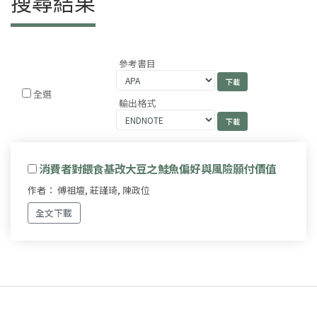
搜尋結果
參考書目
全選
輸出格式
消費者對餵食基改大豆之鮭魚偏好與風險願付價值
作者： 傅祖壇, 莊謹琦, 陳政位
全文下載