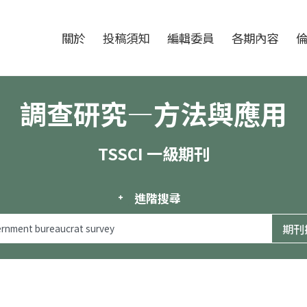
跳至中央區塊/Main Content
:::
期刊
關於
投稿須知
編輯委員
各期內容
調查研究—方法與應用
TSSCI 一級期刊
進階搜尋