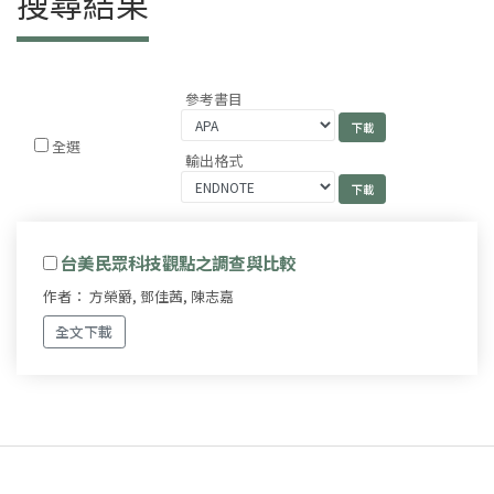
搜尋結果
參考書目
全選
輸出格式
台美民眾科技觀點之調查與比較
作者： 方榮爵, 鄧佳茜, 陳志嘉
全文下載