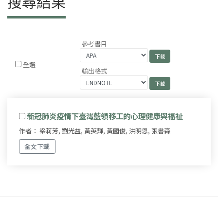
搜尋結果
參考書目
全選
輸出格式
新冠肺炎疫情下臺灣藍領移工的心理健康與福祉
作者： 梁莉芳, 劉光益, 黃英輝, 黃國俊, 洪明恩, 張書森
全文下載