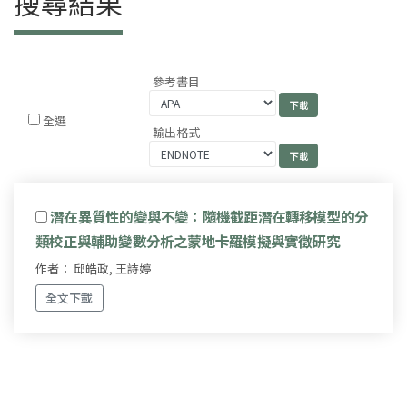
搜尋結果
參考書目
全選
輸出格式
潛在異質性的變與不變：隨機截距潛在轉移模型的分
類校正與輔助變數分析之蒙地卡羅模擬與實徵研究
作者： 邱皓政, 王詩婷
全文下載