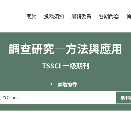
跳至中央區塊/Main Content
:::
期刊
關於
投稿須知
編輯委員
各期內容
調查研究—方法與應用
TSSCI 一級期刊
進階搜尋