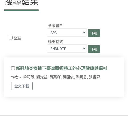
搜尋結果
參考書目
全選
輸出格式
新冠肺炎疫情下臺灣藍領移工的心理健康與福祉
作者： 梁莉芳, 劉光益, 黃英輝, 黃國俊, 洪明恩, 張書森
全文下載