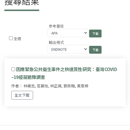
搜尋結果
參考書目
全選
輸出格式
因應緊急公共衛生事件之快速質性研究：臺灣COVID
–19疫苗猶豫調查
作者： 林峻吉, 官晨怡, 林正揚, 劉政翰, 黃意婷
全文下載