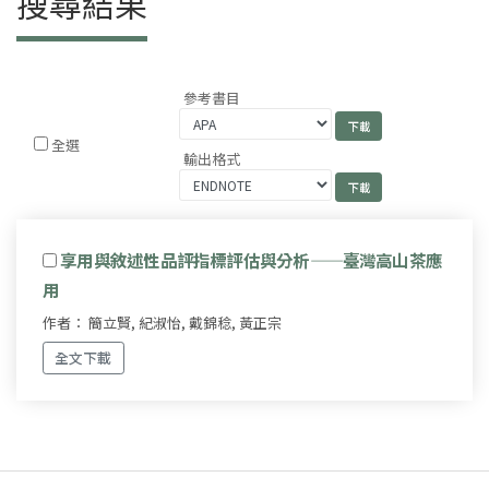
搜尋結果
參考書目
全選
輸出格式
享用與敘述性品評指標評估與分析——臺灣高山茶應
用
作者： 簡立賢, 紀淑怡, 戴錦稔, 黃正宗
全文下載