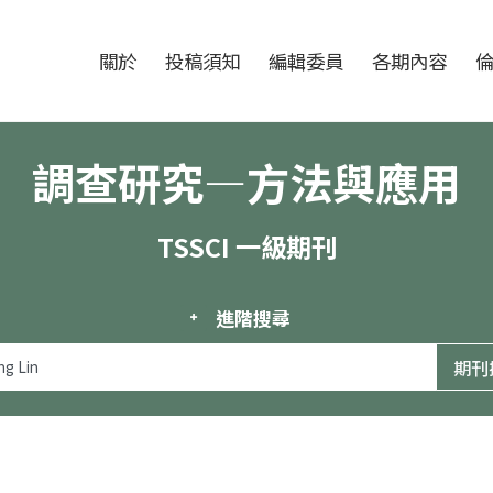
跳至中央區塊/Main Content
:::
期刊
關於
投稿須知
編輯委員
各期內容
調查研究—方法與應用
TSSCI 一級期刊
進階搜尋