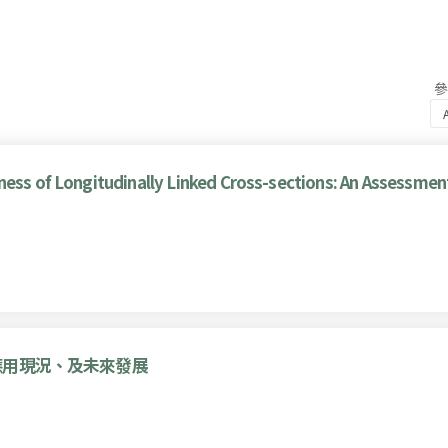
eness of Longitudinally Linked Cross-sections: An Assessm
應用現況、及未來發展