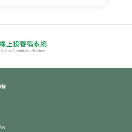
聯繫
.tw