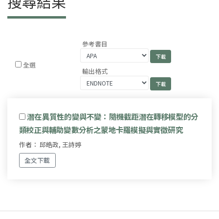
搜尋結果
參考書目
全選
輸出格式
潛在異質性的變與不變：隨機截距潛在轉移模型的分
類校正與輔助變數分析之蒙地卡羅模擬與實徵研究
作者： 邱皓政, 王詩婷
全文下載