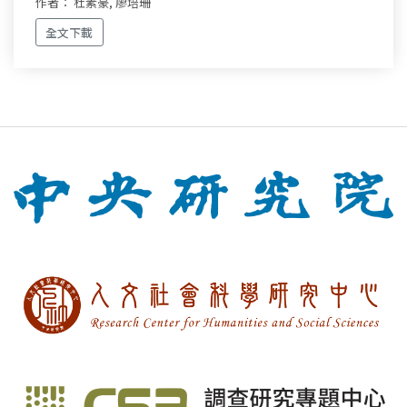
作者： 杜素豪, 廖培珊
全文下載