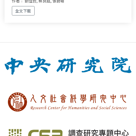
作者： 劉佳哲, 蔡良庭, 張碧峰
全文下載