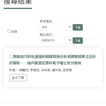
搜尋結果
參考書目
全選
輸出格式
取樣技巧對兒童福利相關政策分析與調查經費之估計
的幫助——論戶籍登記資料電子檔之充分應用
作者： 陳麗光, 李隆安, 洪永泰, 潘怜燕, 巫秀美
全文下載