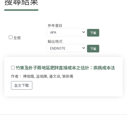
搜尋結果
參考書目
全選
輸出格式
竹東及朴子兩地區肥胖直接成本之估計：疾病成本法
作者： 傅祖壇, 溫祖康, 潘文涵, 張新儀
全文下載