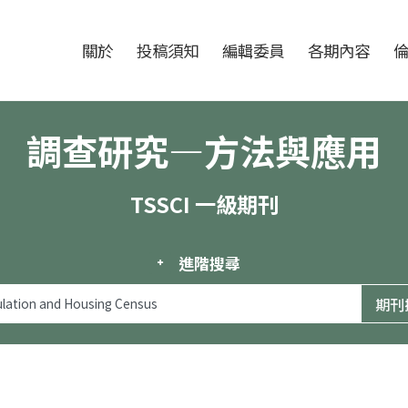
跳至中央區塊/Main Content
:::
期刊
關於
投稿須知
編輯委員
各期內容
調查研究—方法與應用
TSSCI 一級期刊
進階搜尋