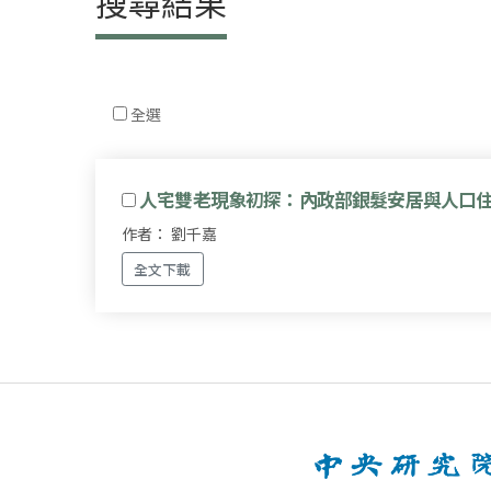
搜尋結果
全選
人宅雙老現象初探：內政部銀髮安居與人口
作者： 劉千嘉
全文下載