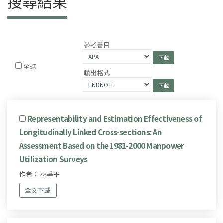
搜尋結果
參考書目
全選
輸出格式
Representability and Estimation Effectiveness of
Longitudinally Linked Cross-sections: An
Assessment Based on the 1981-2000 Manpower
Utilization Surveys
作者： 林季平
全文下載