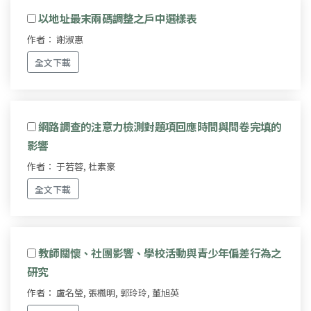
以地址最末兩碼調整之戶中選樣表
作者： 謝淑惠
全文下載
網路調查的注意力檢測對題項回應時間與問卷完填的
影響
作者： 于若蓉, 杜素豪
全文下載
教師關懷、社團影響、學校活動與青少年偏差行為之
研究
作者： 盧名瑩, 張楓明, 郭玲玲, 董旭英