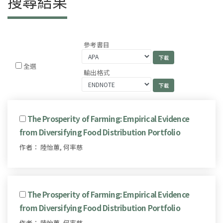
搜尋結果
參考書目
全選
輸出格式
The Prosperity of Farming: Empirical Evidence
from Diversifying Food Distribution Portfolio
作者： 陸怡蕙, 何率慈
The Prosperity of Farming: Empirical Evidence
from Diversifying Food Distribution Portfolio
作者： 陸怡蕙, 何率慈