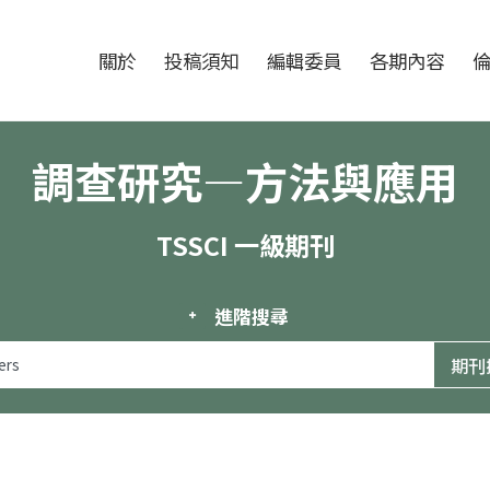
跳至中央區塊/Main Content
:::
期刊
關於
投稿須知
編輯委員
各期內容
調查研究—方法與應用
TSSCI 一級期刊
進階搜尋