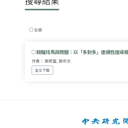
搜尋結果
全選
騎驢找馬與劈腿：以「多對多」連續性搜尋
作者： 張榮富, 張宗文
全文下載