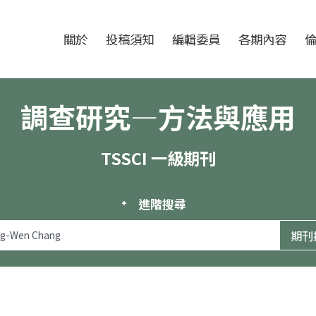
跳至中央區塊/Main Content
:::
期刊
關於
投稿須知
編輯委員
各期內容
調查研究—方法與應用
TSSCI 一級期刊
進階搜尋