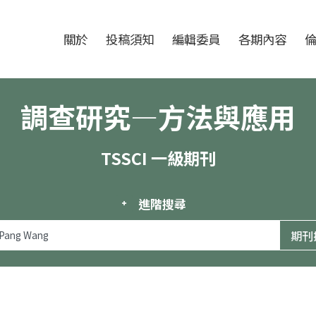
跳至中央區塊/Main Content
:::
期刊
關於
投稿須知
編輯委員
各期內容
調查研究—方法與應用
TSSCI 一級期刊
進階搜尋