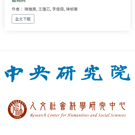
作者： 陳雅惠, 王瓊芯, 李俊霖, 陳郁蕙
全文下載