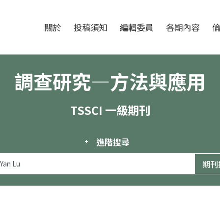
跳至中央區塊/Main Content
:::
期刊
關於
投稿須知
編輯委員
各期內容
調查研究—方法與應用
TSSCI 一級期刊
進階搜尋