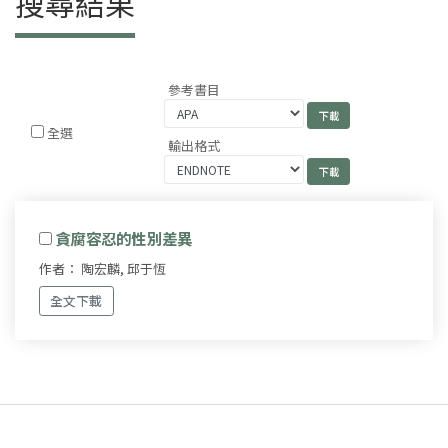
搜尋結果
參考書目
全選
輸出格式
貪腐容忍的性別差異
作者： 陶宏麟, 邱于恆
全文下載