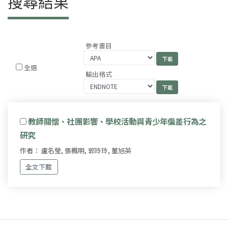
搜尋結果
參考書目
全選
輸出格式
教師關懷、社團影響、學校活動與青少年偏差行為之
研究
作者： 盧名瑩, 張楓明, 郭玲玲, 董旭英
全文下載