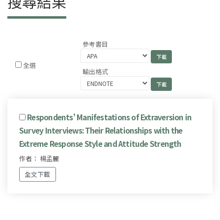
搜尋結果
參考書目
全選
輸出格式
Respondents' Manifestations of Extraversion in
Survey Interviews: Their Relationships with the
Extreme Response Style and Attitude Strength
作者： 楊孟麗
全文下載