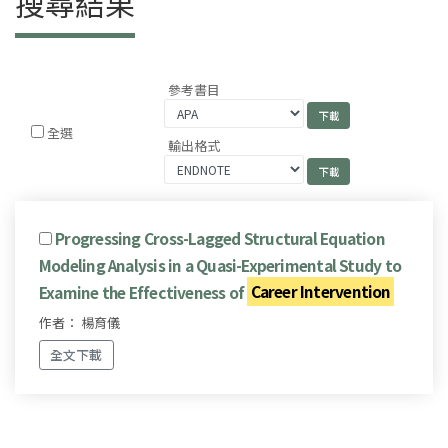
搜尋結果
參考書目
全選
輸出格式
Progressing Cross-Lagged Structural Equation
Modeling Analysis in a Quasi-Experimental Study to
Examine the Effectiveness of
Career Intervention
作者： 楊育儀
全文下載