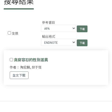
搜尋結果
參考書目
全選
輸出格式
貪腐容忍的性別差異
作者： 陶宏麟, 邱于恆
全文下載