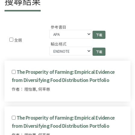
搜尋結果
參考書目
全選
輸出格式
The Prosperity of Farming: Empirical Evidence
from Diversifying Food Distribution Portfolio
作者： 陸怡蕙, 何率慈
The Prosperity of Farming: Empirical Evidence
from Diversifying Food Distribution Portfolio
作者： 陸怡蕙, 何率慈