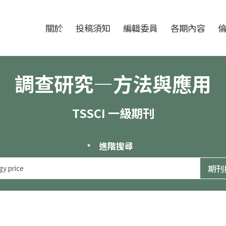
跳至中央區塊/Main Content
:::
期刊
關於
投稿須知
編輯委員
各期內容
調查研究—方法與應用
TSSCI 一級期刊
進階搜尋