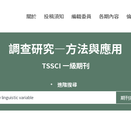
跳至中央區塊/Main Content
:::
期刊
關於
投稿須知
編輯委員
各期內容
調查研究—方法與應用
TSSCI 一級期刊
進階搜尋