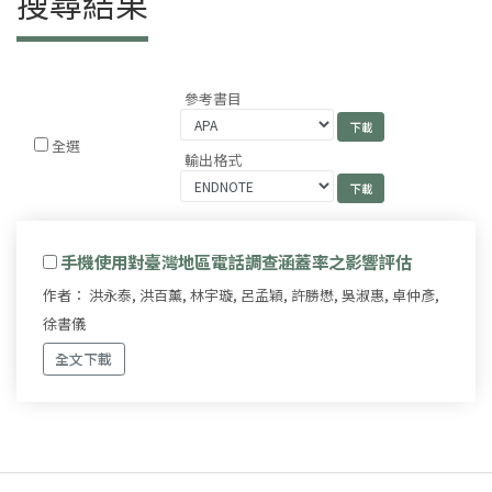
搜尋結果
參考書目
全選
輸出格式
手機使用對臺灣地區電話調查涵蓋率之影響評估
作者： 洪永泰, 洪百薰, 林宇璇, 呂孟穎, 許勝懋, 吳淑惠, 卓仲彥,
徐書儀
全文下載