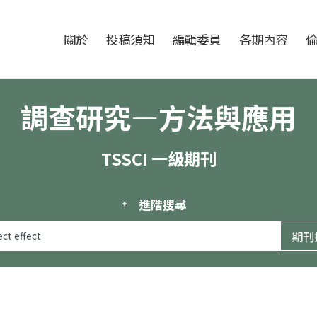
跳至中央區塊/Main Content
:::
期刊
關於
投稿須知
編輯委員
各期內容
調查研究—方法與應用
TSSCI 一級期刊
進階搜尋