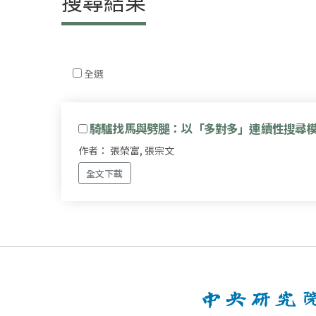
搜尋結果
全選
騎驢找馬與劈腿：以「多對多」連續性搜尋
作者： 張榮富, 張宗文
全文下載