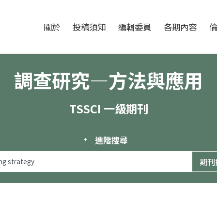
跳至中央區塊/Main Content
:::
期刊
關於
投稿須知
編輯委員
各期內容
調查研究—方法與應用
TSSCI 一級期刊
進階搜尋