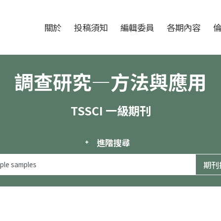
跳至中央區塊/Main Content
:::
期刊
關於
投稿須知
編輯委員
各期內容
調查研究—方法與應用
TSSCI 一級期刊
進階搜尋