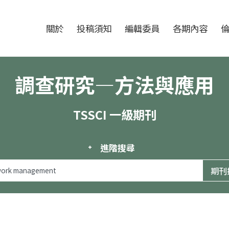
跳至中央區塊/Main Content
:::
期刊
關於
投稿須知
編輯委員
各期內容
調查研究—方法與應用
TSSCI 一級期刊
進階搜尋