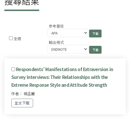
搜尋結果
參考書目
全選
輸出格式
Respondents' Manifestations of Extraversion in
Survey Interviews: Their Relationships with the
Extreme Response Style and Attitude Strength
作者： 楊孟麗
全文下載