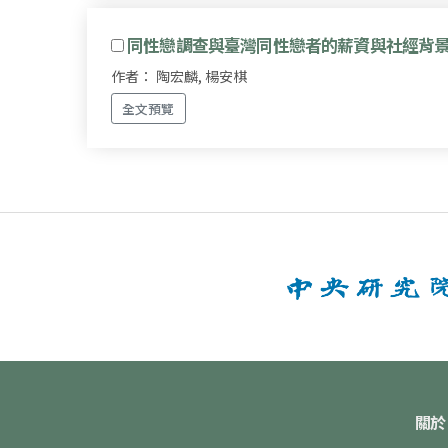
同性戀調查與臺灣同性戀者的薪資與社經背
作者： 陶宏麟, 楊安棋
全文預覽
關於