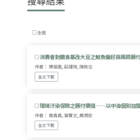
搜尋結果
全選
消費者對餵食基改大豆之鮭魚偏好與風險願
作者： 傅祖壇, 莊謹琦, 陳政位
全文下載
環境汙染保險之願付價值——以中油個別加
作者： 曾真真, 葉寶文, 周炳宏
全文下載