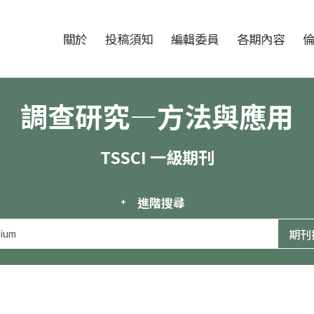
跳至中央區塊/Main Content
:::
期刊
關於
投稿須知
編輯委員
各期內容
調查研究—方法與應用
TSSCI 一級期刊
進階搜尋