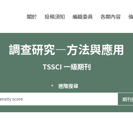
跳至中央區塊/Main Content
:::
期刊
關於
投稿須知
編輯委員
各期內容
調查研究—方法與應用
TSSCI 一級期刊
進階搜尋