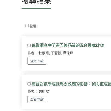
搜尋結果
全選
追蹤調查中問卷回答品質的混合模式效應
作者： 杜素豪, 于若蓉, 洪琮瑋
全文下載
補習對數學成就馬太效應的影響：傾向值成
作者： 曾明基
全文下載