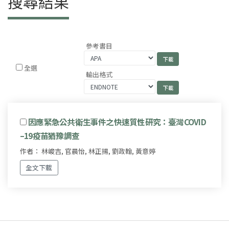
搜尋結果
參考書目
全選
輸出格式
因應緊急公共衛生事件之快速質性研究：臺灣COVID
–19疫苗猶豫調查
作者： 林峻吉, 官晨怡, 林正揚, 劉政翰, 黃意婷
全文下載