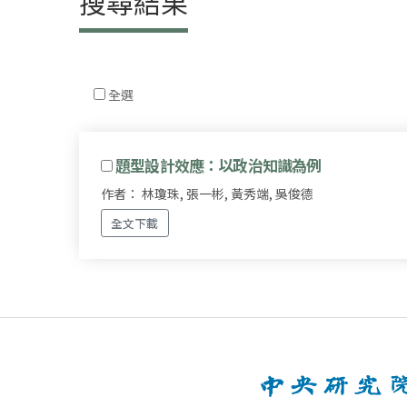
搜尋結果
全選
題型設計效應：以政治知識為例
作者： 林瓊珠, 張一彬, 黃秀端, 吳俊德
全文下載