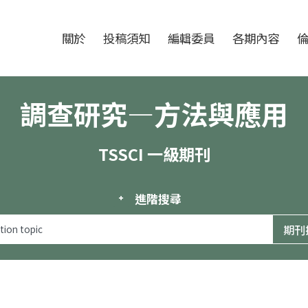
跳至中央區塊/Main Content
:::
期刊
關於
投稿須知
編輯委員
各期內容
調查研究—方法與應用
TSSCI 一級期刊
進階搜尋