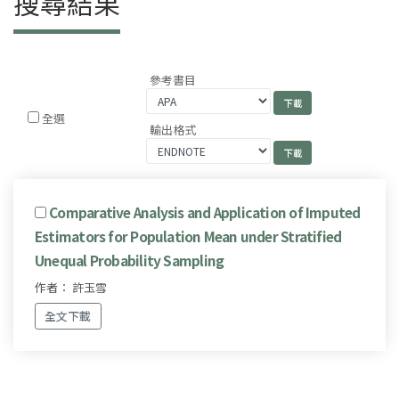
搜尋結果
參考書目
全選
輸出格式
Comparative Analysis and Application of Imputed
Estimators for Population Mean under Stratified
Unequal Probability Sampling
作者： 許玉雪
全文下載