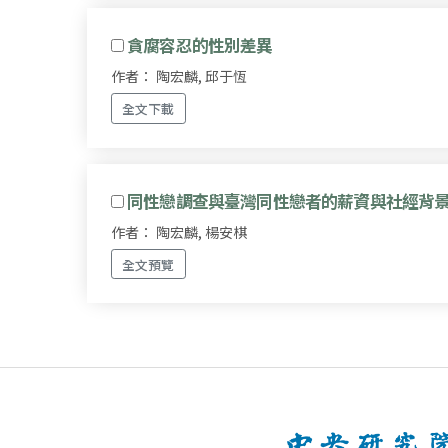
貪腐容忍的性別差異
作者： 陶宏麟, 邱于恆
全文下載
同性戀調查與臺灣同性戀者的薪資與社經背
作者： 陶宏麟, 楊安棋
全文預覽