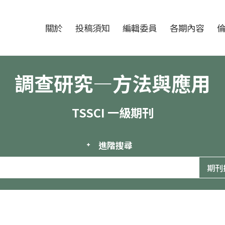
跳至中央區塊/Main Content
:::
期刊
關於
投稿須知
編輯委員
各期內容
調查研究—方法與應用
TSSCI 一級期刊
進階搜尋