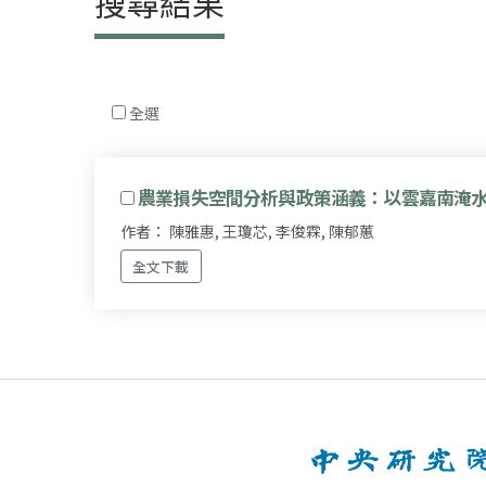
搜尋結果
全選
農業損失空間分析與政策涵義：以雲嘉南淹
作者： 陳雅惠, 王瓊芯, 李俊霖, 陳郁蕙
全文下載