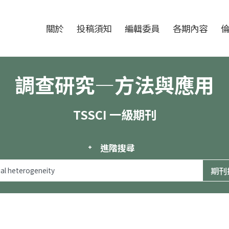
跳至中央區塊/Main Content
:::
期刊
關於
投稿須知
編輯委員
各期內容
調查研究—方法與應用
TSSCI 一級期刊
進階搜尋