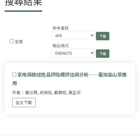
搜尋結果
參考書目
全選
輸出格式
享用與敘述性品評指標評估與分析——臺灣高山茶應
用
作者： 簡立賢, 紀淑怡, 戴錦稔, 黃正宗
全文下載