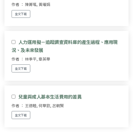
作者 ： 陳菁瑤, 黃璀娟
全文下載
人力運用擬－追蹤調查資料庫的產生過程、應用現
況、及未來發展
作者 ： 林季平, 章英華
全文下載
兒童與成人基本生活費用的差異
作者 ： 王德睦, 何華欽, 呂朝賢
全文下載