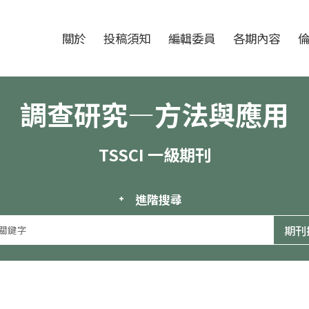
跳至中央區塊/Main Content
:::
期刊
關於
投稿須知
編輯委員
各期內容
調查研究—方法與應用
TSSCI 一級期刊
進階搜尋