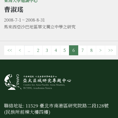
東海大學通識中心
曹淑瑤
2008-7-1 ~ 2008-8-31
馬來西亞沙巴地區華文獨立中學之研究
<<
<
..
2
3
4
5
6
7
8
>
>>
聯絡地址: 11529 臺北市南港區研究院路二段128號
(民族所前棟大樓四樓)