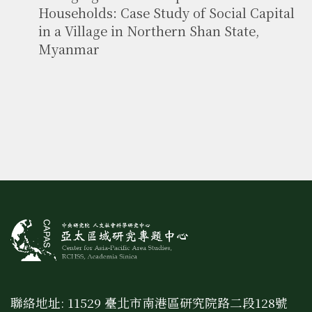
Households: Case Study of Social Capital
in a Village in Northern Shan State,
Myanmar
聯絡地址: 11529 臺北市南港區研究院路二段128號