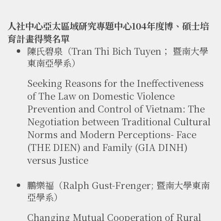
人社中心亞太區域研究專題中心104年度博、碩士培
育計畫得獎名單
陳氏碧泉（Tran Thi Bich Tuyen； 暨南大學
東南亞學系）
Seeking Reasons for the Ineffectiveness
of The Law on Domestic Violence
Prevention and Control of Vietnam: The
Negotiation between Traditional Cultural
Norms and Modern Perceptions- Face
(THE DIEN) and Family (GIA DINH)
versus Justice
鵬樂福（Ralph Gust-Frenger; 暨南大學東南
亞學系）
Changing Mutual Cooperation of Rural